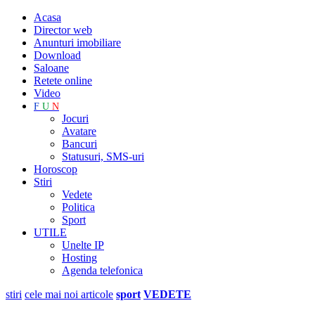
Acasa
Director web
Anunturi imobiliare
Download
Saloane
Retete online
Video
F
U
N
Jocuri
Avatare
Bancuri
Statusuri, SMS-uri
Horoscop
Stiri
Vedete
Politica
Sport
UTILE
Unelte IP
Hosting
Agenda telefonica
stiri
cele mai noi articole
sport
VEDETE