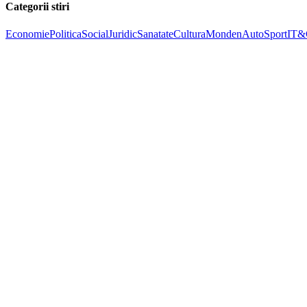
Categorii stiri
Economie
Politica
Social
Juridic
Sanatate
Cultura
Monden
Auto
Sport
IT&