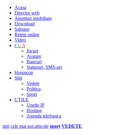
Acasa
Director web
Anunturi imobiliare
Download
Saloane
Retete online
Video
F
U
N
Jocuri
Avatare
Bancuri
Statusuri, SMS-uri
Horoscop
Stiri
Vedete
Politica
Sport
UTILE
Unelte IP
Hosting
Agenda telefonica
stiri
cele mai noi articole
sport
VEDETE