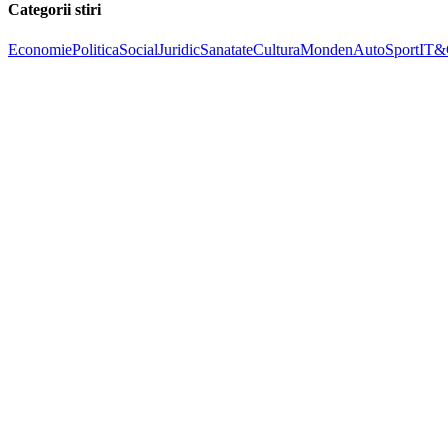
Categorii stiri
Economie
Politica
Social
Juridic
Sanatate
Cultura
Monden
Auto
Sport
IT&