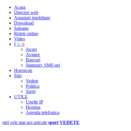
Acasa
Director web
Anunturi imobiliare
Download
Saloane
Retete online
Video
F
U
N
Jocuri
Avatare
Bancuri
Statusuri, SMS-uri
Horoscop
Stiri
Vedete
Politica
Sport
UTILE
Unelte IP
Hosting
Agenda telefonica
stiri
cele mai noi articole
sport
VEDETE