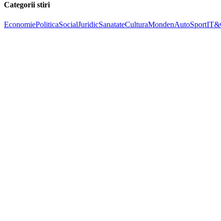
Categorii stiri
Economie
Politica
Social
Juridic
Sanatate
Cultura
Monden
Auto
Sport
IT&