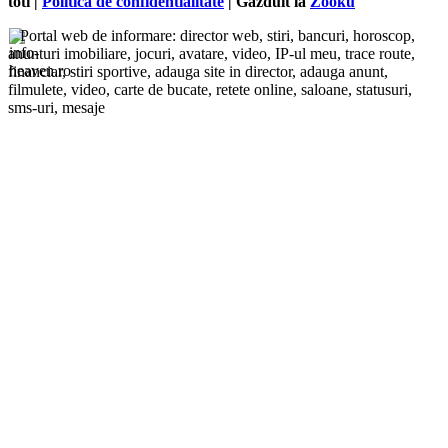
toti |
Politica de confidentialitate
| Gazduit la
Zooku
Portal web de informare: director web, stiri, bancuri, horoscop,
anunturi imobiliare, jocuri, avatare, video, IP-ul meu, trace route,
financiar, stiri sportive, adauga site in director, adauga anunt,
filmulete, video, carte de bucate, retete online, saloane, statusuri,
sms-uri, mesaje