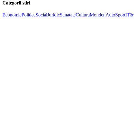
Categorii stiri
Economie
Politica
Social
Juridic
Sanatate
Cultura
Monden
Auto
Sport
IT&