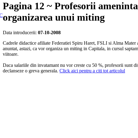
Pagina 12 ~ Profesorii ameninta
organizarea unui miting
C
Data introducerii:
07-10-2008
Cadrele didactice afiliate Federatiei Spiru Haret, FSLI si Alma Mater 
anuntat, astazi, ca vor organiza un miting in Capitala, in cursul saptam
viitoare.
Daca salariile din invatamant nu vor creste cu 50 %, profesorii sunt di
declanseze o greva generala.
Click aici pentru a citi tot articolul