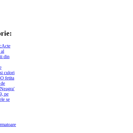
orie:
c
Acte
 al
ii din
e
i culori
s
O fetita
 de
 Neagra'
9, pe
ele se
urmatoare