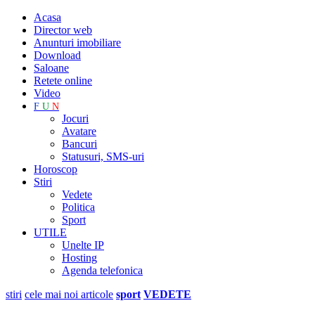
Acasa
Director web
Anunturi imobiliare
Download
Saloane
Retete online
Video
F
U
N
Jocuri
Avatare
Bancuri
Statusuri, SMS-uri
Horoscop
Stiri
Vedete
Politica
Sport
UTILE
Unelte IP
Hosting
Agenda telefonica
stiri
cele mai noi articole
sport
VEDETE