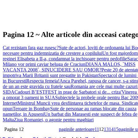
Pagina 12 ~ Alte articole din acceasi categ
Cat rezistam fara gaz rusesc?
Sute de actori, loviti de ordonanta lui Bo
necesare pentru indemnizatia de crestere a copilului
Un fost majordom
reginei Elisabeta a II-a, condamnat la inchisoare pentru pedofilie
Sarac
Milano vor primi caviar beluga de Craciun
DIANA MALOS, `MISS
VACANTA 2008`, SINUCIDERE SAU OMOR?
Peste 20 de atentat
impotriva Marii Britanii sunt pregatite in Pakistan
Spectacol de lumini s
in Bucuresti
Respecta femeia!
Anca Parghel, rapusa de cancer, s-a stin
de un an este gravida cu fratele sau
Romania are cele mai multe cazuri
SIDA
Cadouri B’ESTFEST in prag de Sarbatori si de... criza
'Vinerea
a omorat 3 oameni in SUA
Subiectele la probele orale pentru Bac 200
Internet
Ministrul Muncii vrea desfiintarea tichetelor de masa. Sindicat
opun
Teroare in Bombay
Sute de personae au ramas blocate din cauza
nametilor, in Apuseni
Un barbat din Marasesti este suspect de febra de
Malta
Ziua Romaniei, o agonie pentru maghiari
Pagina 12
paginile anterioare
11
12
13
14
15
paginile 