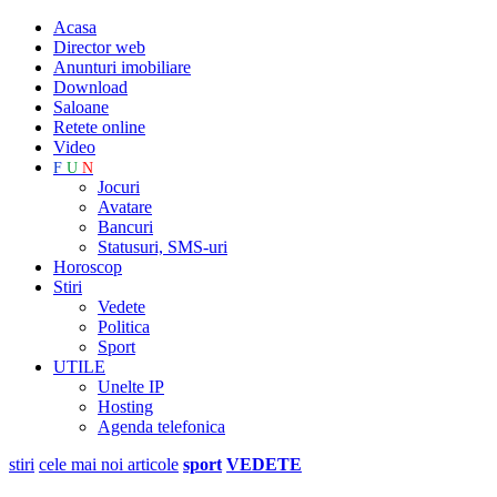
Acasa
Director web
Anunturi imobiliare
Download
Saloane
Retete online
Video
F
U
N
Jocuri
Avatare
Bancuri
Statusuri, SMS-uri
Horoscop
Stiri
Vedete
Politica
Sport
UTILE
Unelte IP
Hosting
Agenda telefonica
stiri
cele mai noi articole
sport
VEDETE