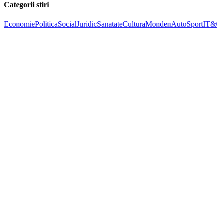
Categorii stiri
Economie
Politica
Social
Juridic
Sanatate
Cultura
Monden
Auto
Sport
IT&