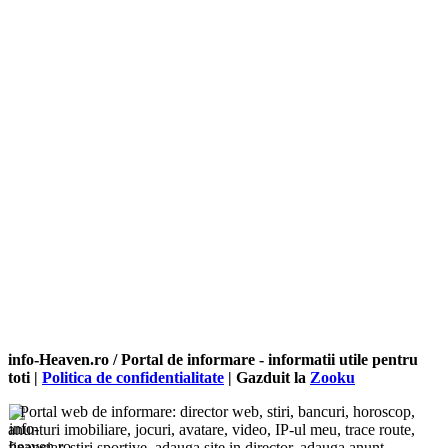
info-Heaven.ro / Portal de informare
- informatii utile pentru
toti |
Politica de confidentialitate
| Gazduit la
Zooku
Portal web de informare: director web, stiri, bancuri, horoscop,
anunturi imobiliare, jocuri, avatare, video, IP-ul meu, trace route,
financiar, stiri sportive, adauga site in director, adauga anunt,